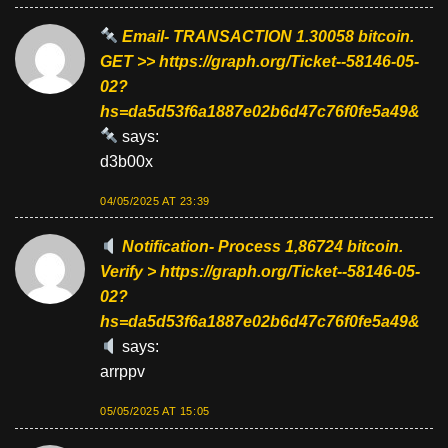
Email- TRANSACTION 1.30058 bitcoin.
GET >> https://graph.org/Ticket--58146-05-
02?
hs=da5d53f6a1887e02b6d47c76f0fe5a49&
says:
d3b00x
04/05/2025 AT 23:39
Notification- Process 1,86724 bitcoin.
Verify > https://graph.org/Ticket--58146-05-
02?
hs=da5d53f6a1887e02b6d47c76f0fe5a49&
says:
arrppv
05/05/2025 AT 15:05