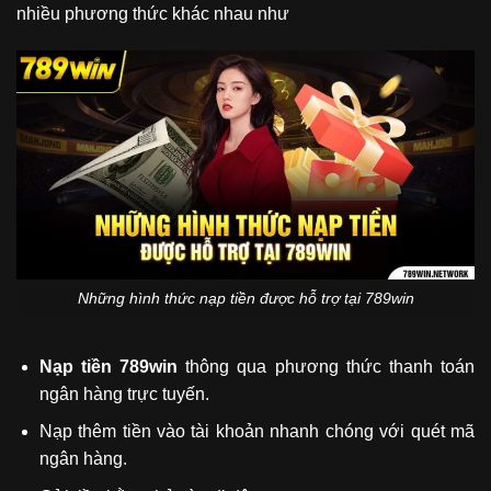
nhiều phương thức khác nhau như
Những hình thức nạp tiền được hỗ trợ tại 789win
Nạp tiền 789win
thông qua phương thức thanh toán
ngân hàng trực tuyến.
Nạp thêm tiền vào tài khoản nhanh chóng với quét mã
ngân hàng.