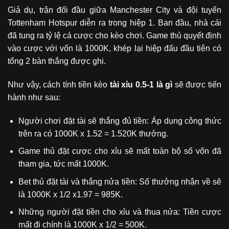
Giả dụ, trận đối đầu giữa Manchester City và đội tuyển
Tottenham Hotspur diễn ra trong hiệp 1. Ban đầu, nhà cái
đã tung ra tỷ lệ cá cược cho kèo chơi. Game thủ quyết định
vào cược với vốn là 1000K, khép lại hiệp đấu đầu tiên có
tổng 2 bàn thắng được ghi.
Như vậy, cách tính tiền kèo
tài xỉu 0.5-1 là gì
sẽ được tiến
hành như sau:
Người chơi đặt tài sẽ thắng đủ tiền: Áp dụng công thức
trên ra có 1000K x 1.52 = 1.520K thưởng.
Game thủ đặt cược cho xỉu sẽ mất toàn bộ số vốn đã
tham gia, tức mất 1000K.
Bet thủ đặt tài và thắng nửa tiền: Số thưởng nhận về sẽ
là 1000K x 1/2 x1.97 = 985K.
Những người đặt tiền cho xỉu và thua nửa: Tiền cược
mất đi chính là 1000K x 1/2 = 500K.