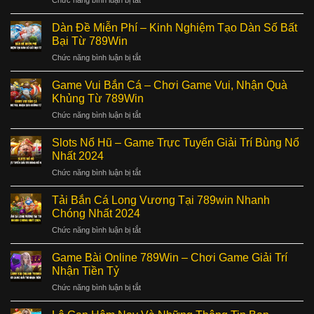
Chức năng bình luận bị tắt
ở
Vị
Kèo
Của
2-
Dàn Đề Miễn Phí – Kinh Nghiệm Tạo Dàn Số Bất
Bài
2.5
Karuta
Bại Từ 789Win
–
Và
Chức năng bình luận bị tắt
ở
Cách
Luật
Dàn
Đọc
Chơi
Đề
Game Vui Bắn Cá – Chơi Game Vui, Nhận Quà
Và
Dễ
Miễn
Kinh
Khủng Từ 789Win
Hiểu
Phí
Nghiệm
Chức năng bình luận bị tắt
ở
–
Hữu
Game
Kinh
Dụng
Vui
Slots Nổ Hũ – Game Trực Tuyến Giải Trí Bùng Nổ
Nghiệm
Từ
Bắn
Tạo
Nhất 2024
Chuyên
Cá
Dàn
Gia
Chức năng bình luận bị tắt
ở
–
Số
Slots
Chơi
Bất
Nổ
Tải Bắn Cá Long Vương Tại 789win Nhanh
Game
Bại
Hũ
Vui,
Chóng Nhất 2024
Từ
–
Nhận
789Win
Chức năng bình luận bị tắt
ở
Game
Quà
Tải
Trực
Khủng
Bắn
Game Bài Online 789Win – Chơi Game Giải Trí
Tuyến
Từ
Cá
Giải
Nhận Tiền Tỷ
789Win
Long
Trí
Chức năng bình luận bị tắt
ở
Vương
Bùng
Game
Tại
Nổ
Bài
789win